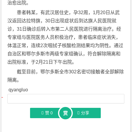
治愈出院。
患者韩某，有武汉居住史，孕32周，1月20日从武
汉返回达拉特旗，30日出现症状后到达旗人民医院就
诊，31日确诊后转入市第二人民医院进行隔离治疗。经
专家组与医院医务人员积极治疗，患者临床症状消失，
体温正常，连续2次咽拭子核酸检测结果均为阴性。通过
自治区和鄂尔多斯市两级专家组确认，符合解除隔离和
出院标准，于2月21日下午出院。
截至目前，鄂尔多斯全市302名密切接触者全部解除
隔离。
qyangluo
文章导航
赞
0
分享
赏