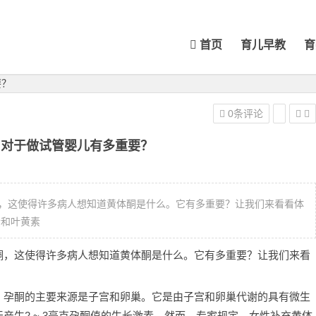
首页
育儿早教
育
要？
0条评论
？对于做试管婴儿有多重要？
这使得许多病人想知道黄体酮是什么。它有多重要？让我们来看看体
素和叶黄素
酮，这使得许多病人想知道黄体酮是什么。它有多重要？让我们来看
。孕酮的主要来源是子宫和卵巢。它是由子宫和卵巢代谢的具有微生
产生2 ~ 3毫克孕酮值的生长激素。然而，专家规定，女性补充黄体