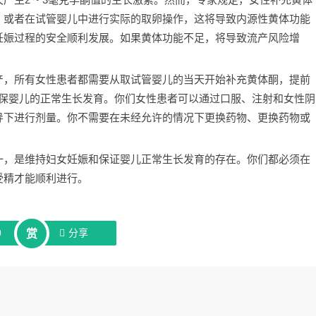
，或者在试管婴儿中进行实际的取卵操作，这将导致内源性黄体功能
妊娠过程的安全顺利发展。如果黄体功能不足，将导致流产风险增
产，所有女性患者都需要从取试管婴儿的当天开始补充黄体酮，提前
以确保婴儿的正常生长发育。你们女性患者可以通过口服、注射和女性阴
导下进行剂量。你不需要在未经允许的情况下更换药物、更换药物或
一，是维持妇女妊娠和保证婴儿正常生长发育的存在。你们都必须在
受精才能顺利进行。
0
分享
赏